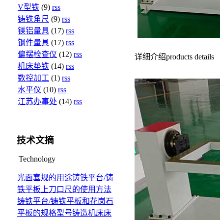
V型铁
(9)
rss
铸铁角尺
(9)
rss
镁铝量具
(17)
rss
钢件量具
(17)
rss
偏摆检查仪
(12)
rss
详细介绍
products details
机床垫铁
(14)
rss
数控加工
(1)
rss
水平仪
(10)
rss
江苏办事处
(14)
rss
技术文摘
Technology
光面塞规的用途
铸铁平台/铸
铁平板上刀口尺的使用方法
铸铁平台/铸铁平板和花岗石
平板的规格型号
铸造机床床