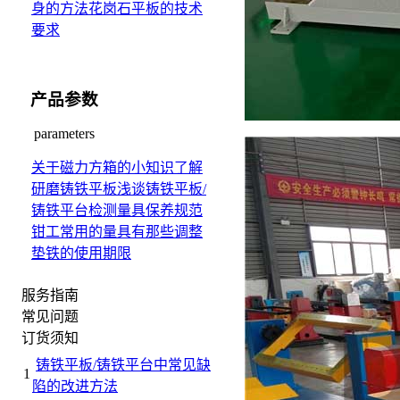
身的方法
花岗石平板的技术
要求
产品参数
parameters
关于磁力方箱的小知识
了解
研磨铸铁平板
浅谈铸铁平板/
铸铁平台检测量具保养规范
钳工常用的量具有那些
调整
垫铁的使用期限
服务指南
常见问题
订货须知
铸铁平板/铸铁平台中常见缺
1
陷的改进方法