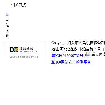
相关链接
Copyright 泊头市达昌机械装备制造有限
地址:河北省泊头市泊富路99号 邮箱:ada
冀公网安备
冀ICP备13009732号-6
360网站安全检测平台