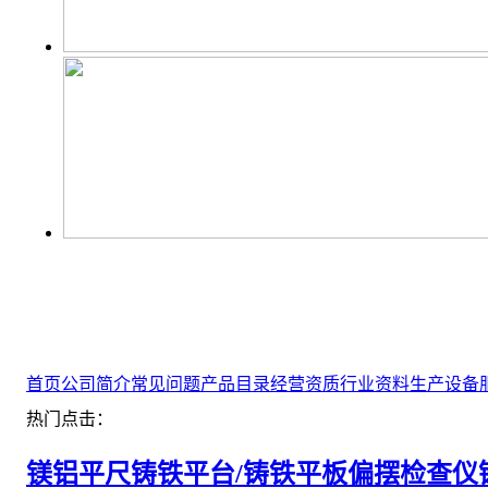
首页
公司简介
常见问题
产品目录
经营资质
行业资料
生产设备
热门点击：
镁铝平尺
铸铁平台/铸铁平板
偏摆检查仪