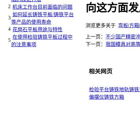
向这方面发
2
机床工作台目前面临的问题
如何延长铸铁平板/铸铁平台
3
等产品的使用寿命
浏览更多关于
弯板
|
方箱
|
4
花岗石平板用途与特性
上一页：
不少国产精密
在使用检验铸铁平板过程中
5
下一页：
我国模具对高
的注意事项
相关网页
检验平台
铸铁地轨
铸铁
偏摆仪
铸铁方箱