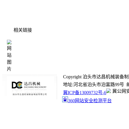
相关链接
Copyright 泊头市达昌机械装备制造有限
地址:河北省泊头市泊富路99号 邮箱:ada
冀公网安备
冀ICP备13009732号-6
360网站安全检测平台