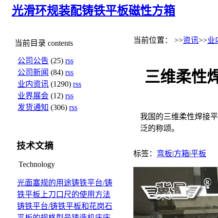
光滑环规
装配铸铁平板
磁性方箱
当前位置： >>
资讯
>>
业
当前目录
contents
公司公告
(25)
rss
公司新闻
(84)
rss
三维柔性
业内资讯
(1290)
rss
业界展会
(12)
rss
发货通知
(306)
rss
我国的三维柔性焊接平
泛的称颂。
技术文摘
标签：
弯板
|
方箱
|
平板
Technology
光面塞规的用途
铸铁平台/铸
铁平板上刀口尺的使用方法
铸铁平台/铸铁平板和花岗石
平板的规格型号
铸造机床床