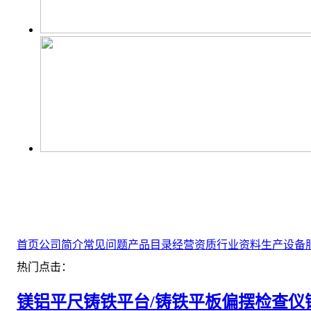
首页
公司简介
常见问题
产品目录
经营资质
行业资料
生产设备
热门点击：
镁铝平尺
铸铁平台/铸铁平板
偏摆检查仪