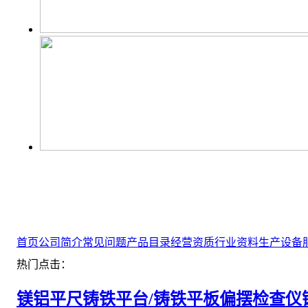
首页
公司简介
常见问题
产品目录
经营资质
行业资料
生产设备
热门点击：
镁铝平尺
铸铁平台/铸铁平板
偏摆检查仪