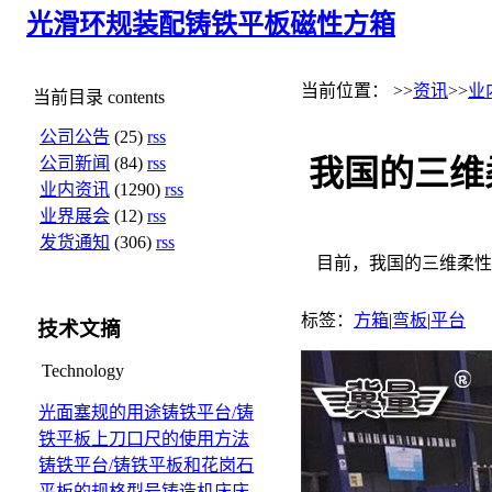
光滑环规
装配铸铁平板
磁性方箱
当前位置： >>
资讯
>>
业
当前目录
contents
公司公告
(25)
rss
公司新闻
(84)
rss
我国的三维
业内资讯
(1290)
rss
业界展会
(12)
rss
发货通知
(306)
rss
目前，我国的三维柔性
标签：
方箱
|
弯板
|
平台
技术文摘
Technology
光面塞规的用途
铸铁平台/铸
铁平板上刀口尺的使用方法
铸铁平台/铸铁平板和花岗石
平板的规格型号
铸造机床床