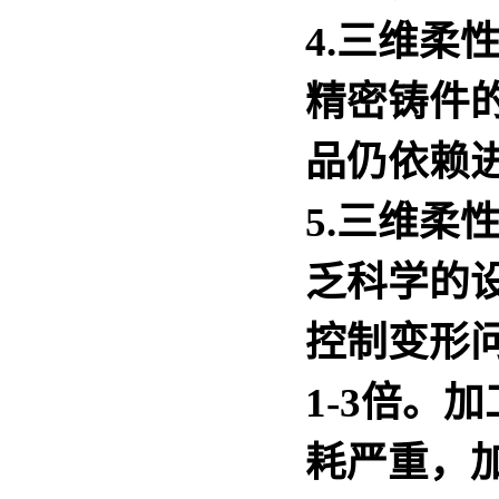
4.
三维柔
精密铸件
品仍依赖
5.
三维柔
乏科学的
控制变形
1-3倍。
耗严重，