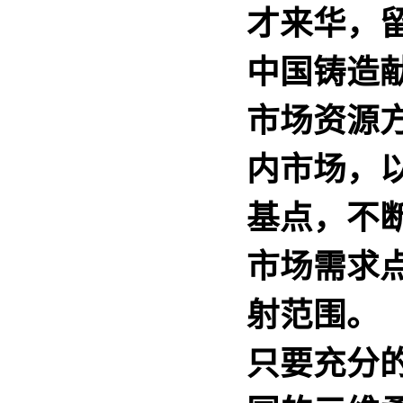
才来华，
中国铸造
市场资源
内市场，
基点，不
市场需求
射范围。
只要充分