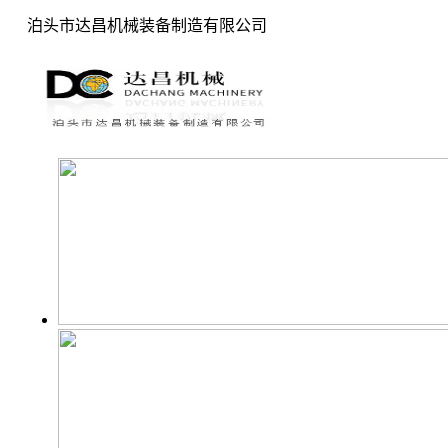
泊头市达昌机械装备制造有限公司