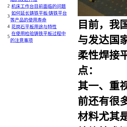
2
机床工作台目前面临的问题
如何延长铸铁平板/铸铁平台
3
等产品的使用寿命
目前，我
4
花岗石平板用途与特性
在使用检验铸铁平板过程中
5
与发达国
的注意事项
柔性焊接
点：
其一、重
前还有很
材料尤其