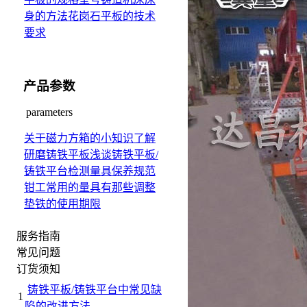
身的方法
花岗石平板的技术
要求
产品参数
parameters
关于磁力方箱的小知识
了解
研磨铸铁平板
浅谈铸铁平板/
铸铁平台检测量具保养规范
钳工常用的量具有那些
调整
垫铁的使用期限
服务指南
常见问题
订货须知
铸铁平板/铸铁平台中常见缺
1
陷的改进方法