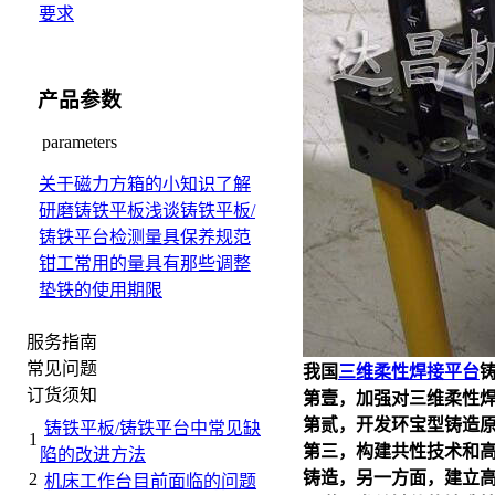
要求
产品参数
parameters
关于磁力方箱的小知识
了解
研磨铸铁平板
浅谈铸铁平板/
铸铁平台检测量具保养规范
钳工常用的量具有那些
调整
垫铁的使用期限
服务指南
常见问题
我国
三维柔性焊接平台
订货须知
第壹，加强对
三维柔性
第贰，开发环宝型铸造
铸铁平板/铸铁平台中常见缺
1
第三，构建共性技术和
陷的改进方法
铸造，另一方面，建立
2
机床工作台目前面临的问题