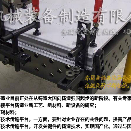
铸造业目前正处在从铸造大国向铸造强国起步的新阶段。有关专
焊接平台
铸造业新工艺、新材料、新设备的研究；
原辅材料；
高技术传输平台。一方面，要针对企业存在的共性问题，提高产
高技术传输平台。开发关键件的铸造技术，实现国产化。通过与