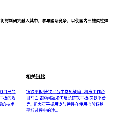
并将材料研究融入其中，参与國际竞争，以使国内
三维柔性焊
相关链接
刀口尺的
铸铁平板/铸铁平台中常见缺陷...
机床工作台
平板的规
目前面临的问题
如何延长铸铁平板/铸铁平台
板的技术
等...
花岗石平板用途与特性
在使用检验铸铁
平板过程中的注...