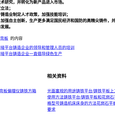
技术研究，并转化为新产品进入市场。
宝立法；
台
铸造业制定人才政策，加强技能培训；
。加强自主创新，生产更多满足国民经济和国防的高精尖铸件，
的发展。
弯板
的内容
焊接平台铸造企业的领导和管理人员的培训
焊接平台铸造企业一直倡导绿色生产
相关资料
弯板
偏摆仪
铸铁方箱
光面塞规的用途
铸铁平台/铸铁平板上
使用方法
铸铁平台/铸铁平板和花岗石
格型号
铸造机床床身的方法
花岗石平
要求