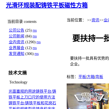
光滑环规
装配铸铁平板
磁性方箱
当前位置： >>
资讯
>>
业
当前目录
contents
公司公告
(25)
rss
公司新闻
(84)
rss
要扶持一
业内资讯
(1290)
rss
业界展会
(12)
rss
发货通知
(306)
rss
要扶持一批具有优势的
企业。
技术文摘
标签：
平板
|
方箱
|
弯板
Technology
光面塞规的用途
铸铁平台/铸
铁平板上刀口尺的使用方法
铸铁平台/铸铁平板和花岗石
平板的规格型号
铸造机床床