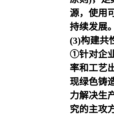
源，使用
持续发展
(3)构建
①针对企
率和工艺
现绿色铸
力解决生
究的主攻