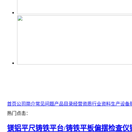
首页
公司简介
常见问题
产品目录
经营资质
行业资料
生产设备
热门点击：
镁铝平尺
铸铁平台/铸铁平板
偏摆检查仪