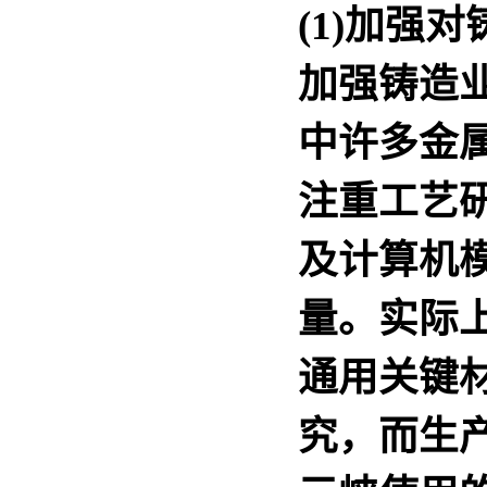
(1)加强
加强铸造
中许多金
注重工艺
及计算机
量。实际
通用关键
究，而生