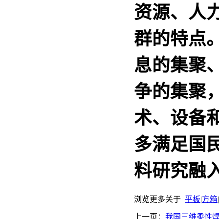
资源、人
群的特点
息的集聚
争的集聚
术、设备
多满足国
料研究融
浏览更多关于
平板
|
方箱
|
上一页：
我国三维柔性