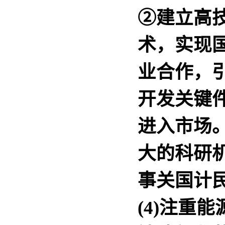
②建立高
术，实现
业合作，
开发关键
进入市场
大的科研
事关国计
(4)注重