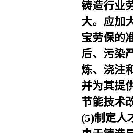
铸造行业
大。应加
宝劳保的
后、污染
炼、浇注
并为其提
节能技术
(5)制定