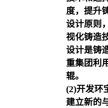
度，提升
设计原则
视化铸造
设计是铸
重集团利
辊。
(2)开发
建立新的