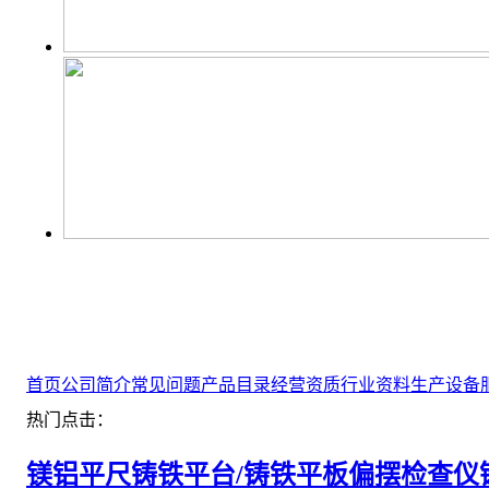
首页
公司简介
常见问题
产品目录
经营资质
行业资料
生产设备
热门点击：
镁铝平尺
铸铁平台/铸铁平板
偏摆检查仪