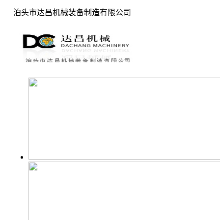
泊头市达昌机械装备制造有限公司