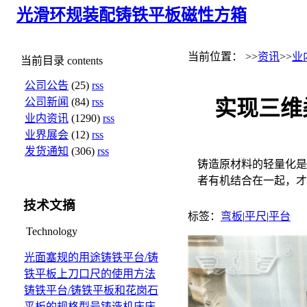
光滑环规
装配铸铁平板
磁性方箱
当前位置： >>
资讯
>>
业
当前目录
contents
公司公告
(25)
rss
公司新闻
(84)
rss
实现三维
业内资讯
(1290)
rss
业界展会
(12)
rss
发货通知
(306)
rss
铸造原材料的轻量化是
者有机结合在一起，才
技术文摘
标签：
弯板
|
平尺
|
平台
Technology
光面塞规的用途
铸铁平台/铸
铁平板上刀口尺的使用方法
铸铁平台/铸铁平板和花岗石
平板的规格型号
铸造机床床