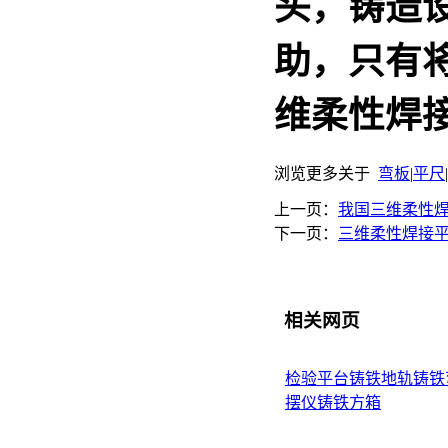
头，铸造
助，只有
维柔性焊
浏览更多关于
弯板
|
平尺
|
上一页：
我国三维柔性
下一页：
三维柔性焊接
相关网页
检验平台
铸铁地轨
铸铁
摆仪
铸铁方箱