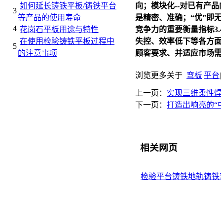
如何延长铸铁平板/铸铁平台
向；模块化--对已有产
3
等产品的使用寿命
是精密、准确；“优”即
4
花岗石平板用途与特性
竞争力的重要衡量指标3
在使用检验铸铁平板过程中
失控、效率低下等各方
5
的注意事项
顾客要求、并适应市场
浏览更多关于
弯板
|
平台
|
上一页：
实现三维柔性
下一页：
打造出响亮的“
相关网页
检验平台
铸铁地轨
铸铁