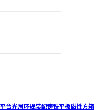
平台
光滑环规
装配铸铁平板
磁性方箱