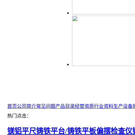
首页
公司简介
常见问题
产品目录
经营资质
行业资料
生产设备
热门点击：
镁铝平尺
铸铁平台/铸铁平板
偏摆检查仪