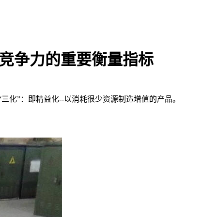
竞争力的重要衡量指标
“三化”：即精益化--以消耗很少资源制造增值的产品。