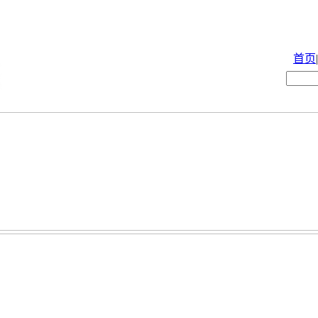
司
首页
|