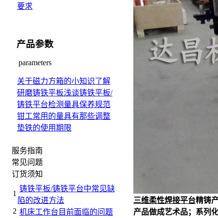
要求
产品参数
parameters
关于磁力方箱的小知识
了解
研磨铸铁平板
浅谈铸铁平板/
铸铁平台检测量具保养规范
钳工常用的量具有那些
调整
垫铁的使用期限
服务指南
常见问题
订货须知
铸铁平板/铸铁平台中常见缺
1
陷的改进方法
三维柔性焊接平台
精铸产
2
机床工作台目前面临的问题
产品做成艺术品；系列化