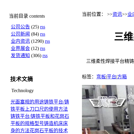
当前位置： >>
资讯
>>
业
当前目录
contents
公司公告
(25)
rss
公司新闻
(84)
rss
三维
业内资讯
(1290)
rss
业界展会
(12)
rss
发货通知
(306)
rss
三维柔性焊接平台精铸
标签：
弯板
|
平台
|
方箱
技术文摘
Technology
光面塞规的用途
铸铁平台/铸
铁平板上刀口尺的使用方法
铸铁平台/铸铁平板和花岗石
平板的规格型号
铸造机床床
身的方法
花岗石平板的技术