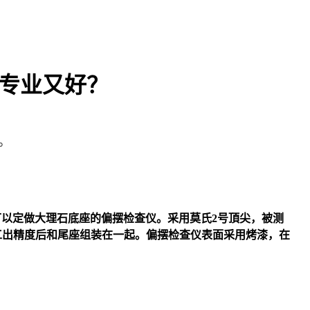
专业又好？
。
可以定做大理石底座的
偏摆检查仪
。采用莫氏2号頂尖，被测
工出精度后和尾座组装在一起。
偏摆检查仪
表面采用烤漆，在