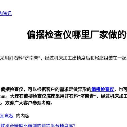
内资讯
偏摆检查仪哪里厂家做的
采用好石料“济南青”，经过机床加工出精度后和尾座组装在一起
产
偏摆检查仪
，可以根据客户的需求定做异形的
偏摆检查仪
，也
0mm。大理石
偏摆检查仪
底座采用好石料“济南青”，经过机床加
观。欢迎广大客户参观考察。
仪
|
弯板
的内容
铸铁平台精度比精刨的铸铁平台精度高？