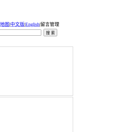
地图
|
中文版
|
English
|
留言管理