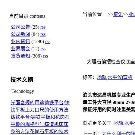
当前位置： >>
资讯
>>
业
当前目录
contents
公司公告
(25)
rss
公司新闻
(84)
rss
业内资讯
(1290)
rss
业界展会
(12)
rss
发货通知
(306)
rss
大理石偏摆检查仪底座
标签：
地轨
|
水平仪
|
弯板
技术文摘
Technology
泊头市达昌机械专业生
量工件大直径50mm-27
光面塞规的用途
铸铁平台/铸
保证好用的同时注重美
铁平板上刀口尺的使用方法
铸铁平台/铸铁平板和花岗石
浏览更多关于
地轨
|
水平
平板的规格型号
铸造机床床
身的方法
花岗石平板的技术
上一页：
为什么刮研的