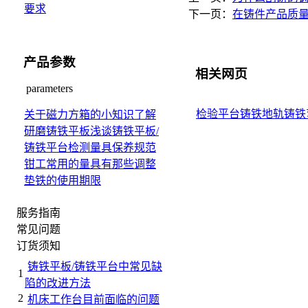
要求
下一页：
在铸件产品质
产品参数
相关网页
parameters
检验平台
铸铁地轨
铸铁
关于磁力方箱的小知识
了解
研磨铸铁平板
浅谈铸铁平板/
铸铁平台检测量具保养规范
钳工常用的量具有那些
调整
垫铁的使用期限
服务指南
常见问题
订货须知
铸铁平板/铸铁平台中常见缺
1
陷的改进方法
2
机床工作台目前面临的问题