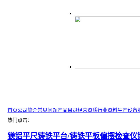
首页
公司简介
常见问题
产品目录
经营资质
行业资料
生产设备
热门点击：
镁铝平尺
铸铁平台/铸铁平板
偏摆检查仪