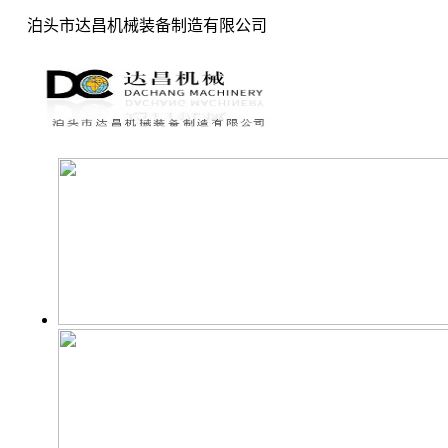
泊头市达昌机械装备制造有限公司