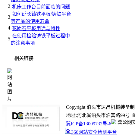
2
机床工作台目前面临的问题
如何延长铸铁平板/铸铁平台
3
等产品的使用寿命
4
花岗石平板用途与特性
在使用检验铸铁平板过程中
5
的注意事项
相关链接
Copyright 泊头市达昌机械装备制造有限
地址:河北省泊头市泊富路99号 邮箱:ada
冀公网安备
冀ICP备13009732号-6
360网站安全检测平台