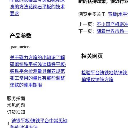
新的扶持政策，促近行
身的方法
花岗石平板的技术
要求
浏览更多关于
弯板
|
水平
上一页：
不少国产机密
下一页：
随着世界市场
产品参数
parameters
相关网页
关于磁力方箱的小知识
了解
研磨铸铁平板
浅谈铸铁平板/
铸铁平台检测量具保养规范
检验平台
铸铁地轨
铸铁
钳工常用的量具有那些
调整
偏摆仪
铸铁方箱
垫铁的使用期限
服务指南
常见问题
订货须知
铸铁平板/铸铁平台中常见缺
1
陷的改进方法