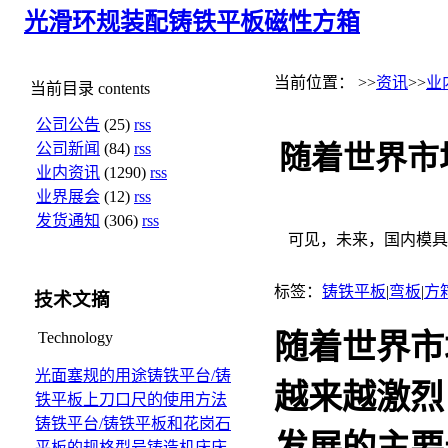
光滑环规
装配铸铁平板
磁性方箱
当前位置： >>
资讯
>>
业
当前目录
contents
公司公告
(25)
rss
公司新闻
(84)
rss
随着世界市
业内资讯
(1290)
rss
业界展会
(12)
rss
发货通知
(306)
rss
可见，未来，国内模具
标签：
铸铁平板
|
弯板
|
方
技术文摘
随着世界市
Technology
光面塞规的用途
铸铁平台/铸
越来越激烈
铁平板上刀口尺的使用方法
铸铁平台/铸铁平板和花岗石
发展的主要
平板的规格型号
铸造机床床