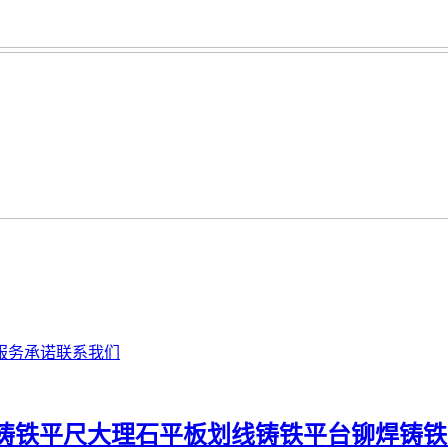
服务承诺
联系我们
铸铁平尺
大理石平板
划线铸铁平台
铆焊铸铁