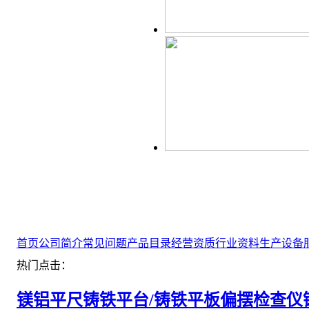
首页
公司简介
常见问题
产品目录
经营资质
行业资料
生产设备
热门点击：
镁铝平尺
铸铁平台/铸铁平板
偏摆检查仪