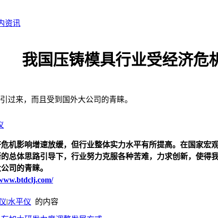
内资讯
我国压铸模具行业受经济危
引过来，而且受到国外大公司的青睐。
仪
济危机影响增速放缓，但行业整体实力水平有所提高。在国家宏
衡的总体思路引导下，行业努力克服各种苦难，力求创新，使得
大公司的青睐。
/www.btdclj.com/
仪
|
水平仪
的内容