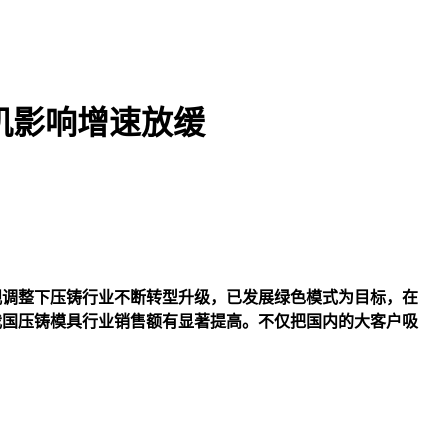
机影响增速放缓
观调整下压铸行业不断转型升级，已发展绿色模式为目标，在
我国
压铸模具
行业销售额有显著提高。不仅把国内的大客户吸