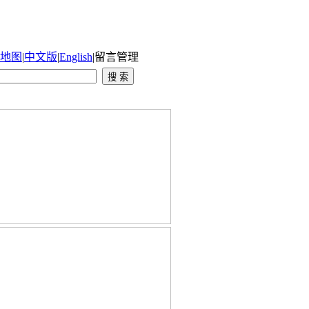
地图
|
中文版
|
English
|
留言管理