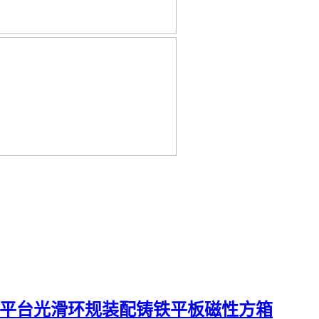
平台
光滑环规
装配铸铁平板
磁性方箱