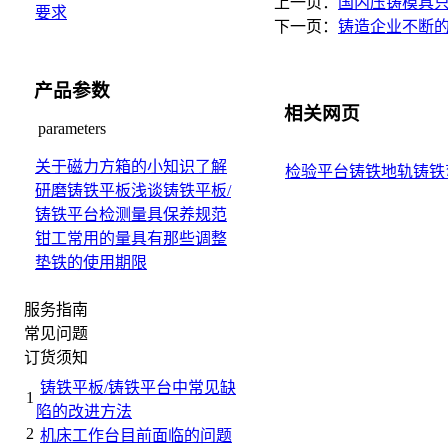
上一页：
国内压铸模具
要求
下一页：
铸造企业不断
产品参数
相关网页
parameters
关于磁力方箱的小知识
了解
检验平台
铸铁地轨
铸铁
研磨铸铁平板
浅谈铸铁平板/
铸铁平台检测量具保养规范
钳工常用的量具有那些
调整
垫铁的使用期限
服务指南
常见问题
订货须知
铸铁平板/铸铁平台中常见缺
1
陷的改进方法
2
机床工作台目前面临的问题