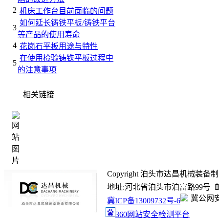
2
机床工作台目前面临的问题
如何延长铸铁平板/铸铁平台
3
等产品的使用寿命
4
花岗石平板用途与特性
在使用检验铸铁平板过程中
5
的注意事项
相关链接
Copyright 泊头市达昌机械装备制造有限
地址:河北省泊头市泊富路99号 邮箱:ada
冀公网安备
冀ICP备13009732号-6
360网站安全检测平台