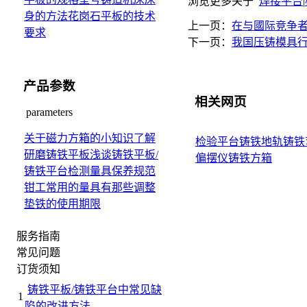
浏览更多关于
焊接平台
|
身的方法
花岗石平板的技术
上一页：
在与國际竞争
要求
下一页：
我国压铸模具
产品参数
相关网页
parameters
关于磁力方箱的小知识
了解
检验平台
铸铁地轨
铸铁
研磨铸铁平板
浅谈铸铁平板/
偏摆仪
铸铁方箱
铸铁平台检测量具保养规范
钳工常用的量具有那些
调整
垫铁的使用期限
服务指南
常见问题
订货须知
铸铁平板/铸铁平台中常见缺
1
陷的改进方法