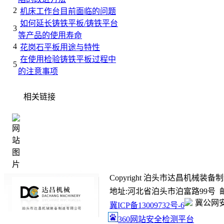
2
机床工作台目前面临的问题
如何延长铸铁平板/铸铁平台
3
等产品的使用寿命
4
花岗石平板用途与特性
在使用检验铸铁平板过程中
5
的注意事项
相关链接
Copyright 泊头市达昌机械装备制造有限
地址:河北省泊头市泊富路99号 邮箱:ada
冀公网安备
冀ICP备13009732号-6
360网站安全检测平台