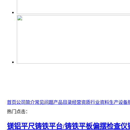
首页
公司简介
常见问题
产品目录
经营资质
行业资料
生产设备
热门点击：
镁铝平尺
铸铁平台/铸铁平板
偏摆检查仪