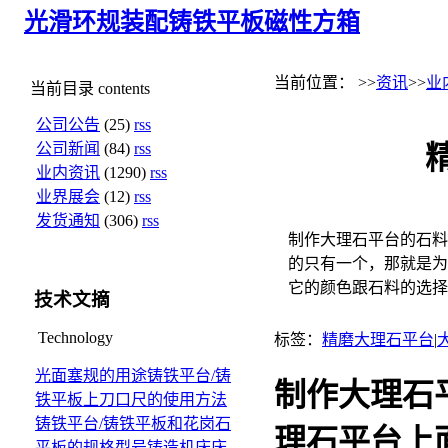
光滑环规
装配铸铁平板
磁性方箱
当前位置： >>
资讯
>>
业
当前目录
contents
公司公告
(25)
rss
公司新闻
(84)
rss
业内资讯
(1290)
rss
业界展会
(12)
rss
发货通知
(306)
rss
制作大理石平台的石料
的只有一个，那就是为
它的颜色跟石料的选择
技术文摘
Technology
标签：
精磨大理石平台
|
光面塞规的用途
铸铁平台/铸
制作大理石
铁平板上刀口尺的使用方法
铸铁平台/铸铁平板和花岗石
理石平台上
平板的规格型号
铸造机床床