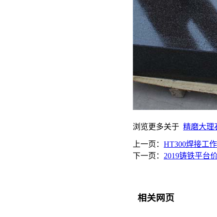
浏览更多关于
精磨大理
上一页：
HT300焊接工
下一页：
2019铸铁平
相关网页