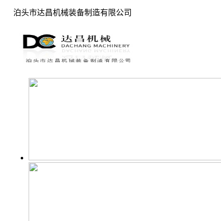
泊头市达昌机械装备制造有限公司