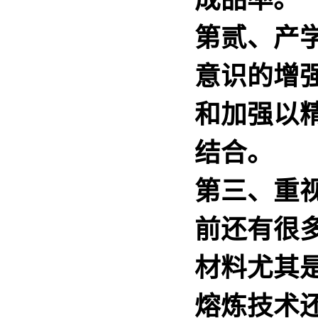
第贰、产
意识的增
和加强以
结合。
第三、重
前还有很
材料尤其
熔炼技术