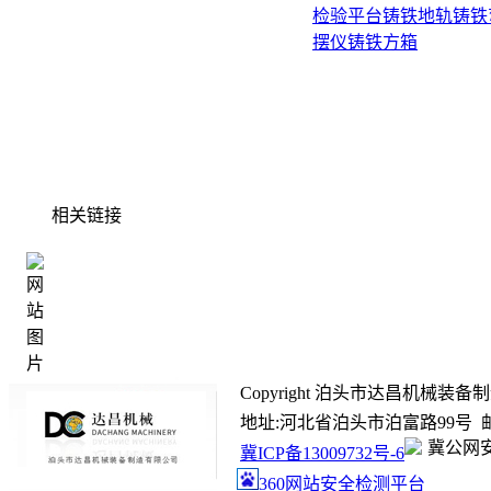
检验平台
铸铁地轨
铸铁
摆仪
铸铁方箱
相关链接
Copyright 泊头市达昌机械装备制造有限
地址:河北省泊头市泊富路99号 邮箱:ada
冀公网安备
冀ICP备13009732号-6
360网站安全检测平台