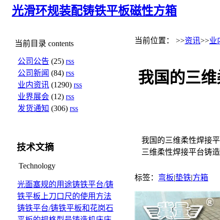
光滑环规
装配铸铁平板
磁性方箱
当前位置： >>
资讯
>>
业
当前目录
contents
公司公告
(25)
rss
公司新闻
(84)
rss
我国的三维
业内资讯
(1290)
rss
业界展会
(12)
rss
发货通知
(306)
rss
我国的三维柔性焊接平
技术文摘
三维柔性焊接平台铸造
Technology
标签：
弯板
|
垫铁
|
方箱
光面塞规的用途
铸铁平台/铸
铁平板上刀口尺的使用方法
铸铁平台/铸铁平板和花岗石
平板的规格型号
铸造机床床