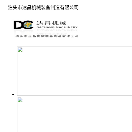
泊头市达昌机械装备制造有限公司