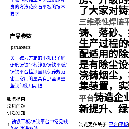
房、升级的
身的方法
花岗石平板的技术
了大家对铸
要求
三维柔性焊接
铸、落砂、
产品参数
生产过程的
parameters
配适用的除
关于磁力方箱的小知识
了解
是有除尘设
研磨铸铁平板
浅谈铸铁平板/
铸铁平台检测量具保养规范
浇铸烟尘，
钳工常用的量具有那些
调整
集装置，实
垫铁的使用期限
铸造企
平台
服务指南
常见问题
新提升、绿
订货须知
铸铁平板/铸铁平台中常见缺
1
浏览更多关于
平台
|
平板
|
陷的改进方法