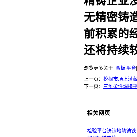
精铸企业
无精密铸
前积累的
还将持续
浏览更多关于
弯板
|
平台
|
上一页：
挖掘市场上潜
下一页：
三维柔性焊接平
相关网页
检验平台
铸铁地轨
铸铁