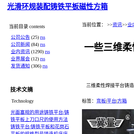
光滑环规
装配铸铁平板
磁性方箱
当前位置： >>
资讯
>>
业
当前目录
contents
公司公告
(25)
rss
公司新闻
(84)
rss
一些三维柔
业内资讯
(1290)
rss
业界展会
(12)
rss
发货通知
(306)
rss
三维柔性焊接平台铸造
技术文摘
标签：
弯板
|
平台
|
方箱
Technology
光面塞规的用途
铸铁平台/铸
铁平板上刀口尺的使用方法
铸铁平台/铸铁平板和花岗石
平板的规格型号
铸造机床床