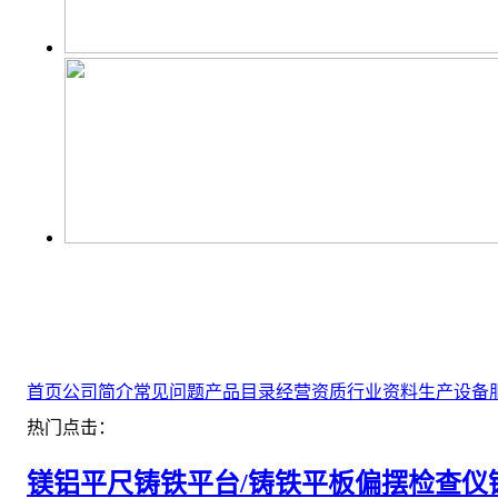
首页
公司简介
常见问题
产品目录
经营资质
行业资料
生产设备
热门点击：
镁铝平尺
铸铁平台/铸铁平板
偏摆检查仪