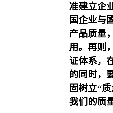
准建立企
国企业与
产品质量
用。再则
证体系，
的同时，
固树立“质
我们的质