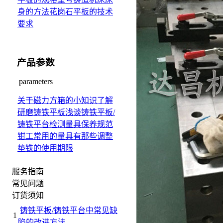
身的方法
花岗石平板的技术
要求
产品参数
parameters
关于磁力方箱的小知识
了解
研磨铸铁平板
浅谈铸铁平板/
铸铁平台检测量具保养规范
钳工常用的量具有那些
调整
垫铁的使用期限
服务指南
常见问题
订货须知
铸铁平板/铸铁平台中常见缺
1
陷的改进方法