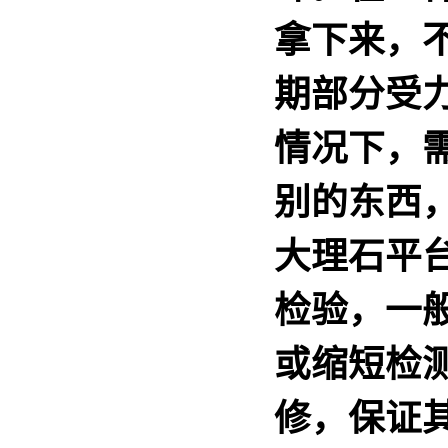
拿下来，
期部分受
情况下，
别的东西
大理石平
检验，一
或缩短检
修，保证