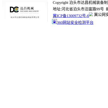
Copyright 泊头市达昌机械装备制造有限
地址:河北省泊头市泊富路99号 邮箱:ada
冀公网安备
冀ICP备13009732号-6
360网站安全检测平台