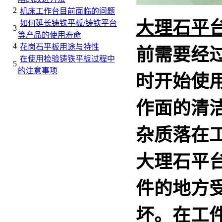
2
机床工作台目前面临的问题
大理石平
如何延长铸铁平板/铸铁平台
3
等产品的使用寿命
4
花岗石平板用途与特性
前需要经
在使用检验铸铁平板过程中
5
的注意事项
时开始使
作面的清
杂质落在
大理石平
件的地方
坏。在工