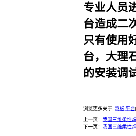
专业人员
台造成二
只有使用
台
，
大理
的安装调
浏览更多关于
弯板
|
平台
|
上一页：
我国三维柔性
下一页：
我国三维柔性