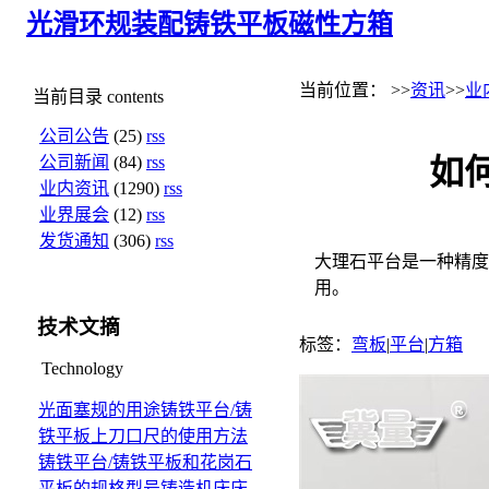
光滑环规
装配铸铁平板
磁性方箱
当前位置： >>
资讯
>>
业
当前目录
contents
公司公告
(25)
rss
公司新闻
(84)
rss
如
业内资讯
(1290)
rss
业界展会
(12)
rss
发货通知
(306)
rss
大理石平台是一种精度
用。
技术文摘
标签：
弯板
|
平台
|
方箱
Technology
光面塞规的用途
铸铁平台/铸
铁平板上刀口尺的使用方法
铸铁平台/铸铁平板和花岗石
平板的规格型号
铸造机床床