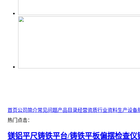
首页
公司简介
常见问题
产品目录
经营资质
行业资料
生产设备
热门点击：
镁铝平尺
铸铁平台/铸铁平板
偏摆检查仪