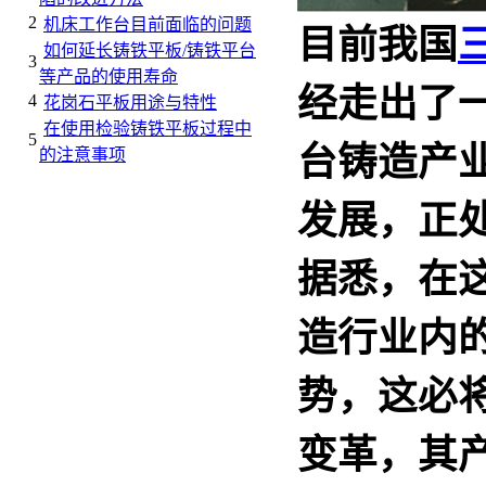
2
机床工作台目前面临的问题
目前我国
如何延长铸铁平板/铸铁平台
3
等产品的使用寿命
经走出了
4
花岗石平板用途与特性
在使用检验铸铁平板过程中
5
台
铸造产
的注意事项
发展，正
据悉，在
造行业内
势，这必
变革，其