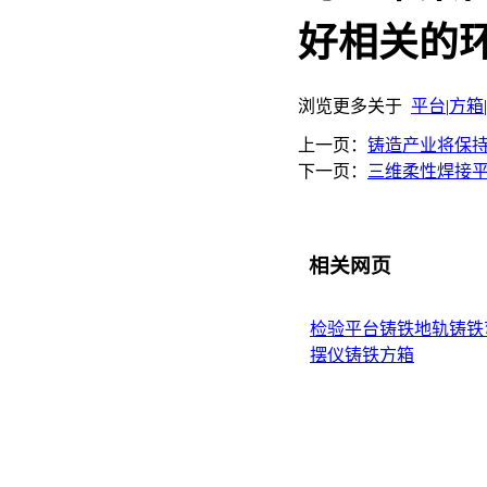
好相关的
浏览更多关于
平台
|
方箱
|
上一页：
铸造产业将保
下一页：
三维柔性焊接
相关网页
检验平台
铸铁地轨
铸铁
摆仪
铸铁方箱