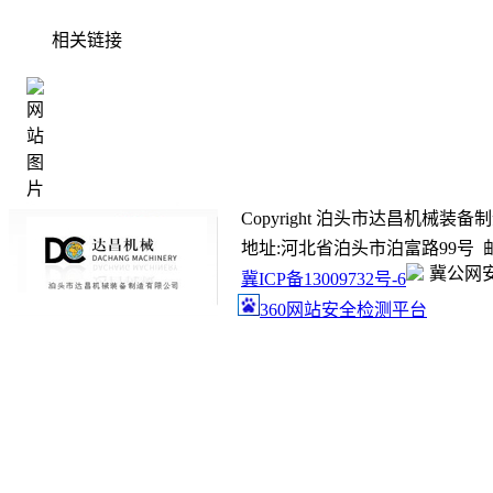
相关链接
Copyright 泊头市达昌机械装备制造有限
地址:河北省泊头市泊富路99号 邮箱:ada
冀公网安备
冀ICP备13009732号-6
360网站安全检测平台