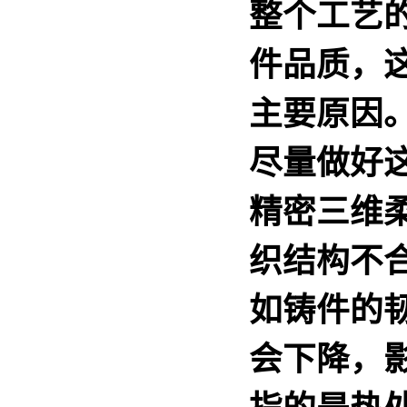
整个工艺
件品质，
主要原因
尽量做好
精密
三维
织结构不
如铸件的
会下降，