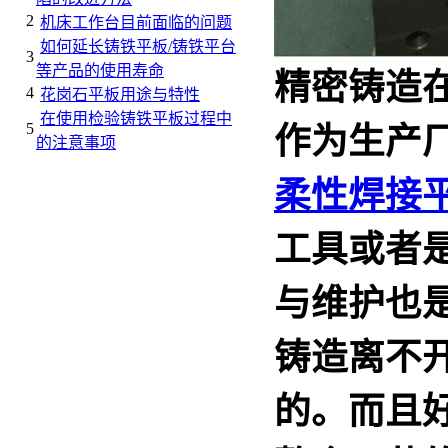
2
机床工作台目前面临的问题
如何延长铸铁平板/铸铁平台
3
等产品的使用寿命
精密铸造
4
花岗石平板用途与特性
在使用检验铸铁平板过程中
5
作为生产
的注意事项
柔性焊接
工具或者
与维护也
铸造离不
的。而且