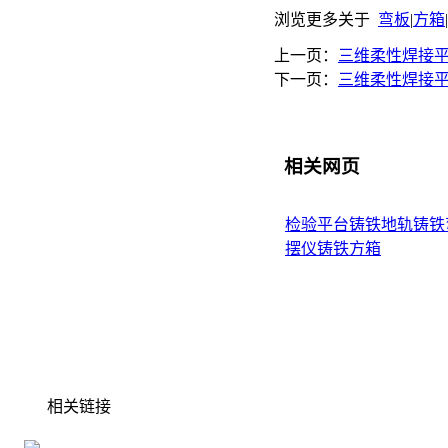
浏览更多关于
弯板
|
方箱
|
上一页：
三维柔性焊接
下一页：
三维柔性焊接
相关网页
检验平台
铸铁地轨
铸铁
摆仪
铸铁方箱
相关链接