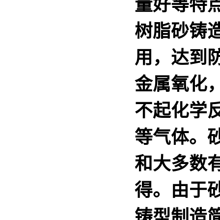
量好等特
树脂砂铸
用，达到
金属氧化
不起化学
等气体。
和大多数
得。由于
铸型制造