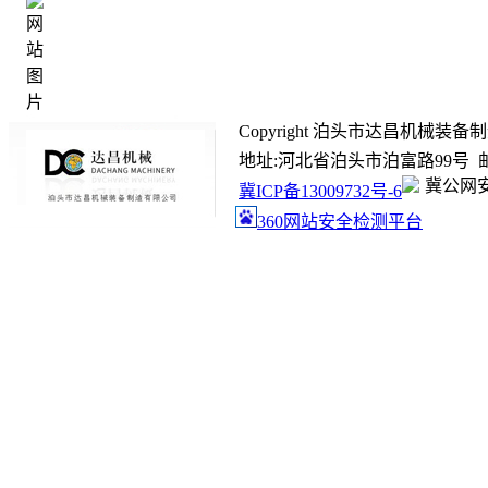
Copyright 泊头市达昌机械装备制造有限
地址:河北省泊头市泊富路99号 邮箱:ada
冀公网安备
冀ICP备13009732号-6
360网站安全检测平台