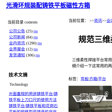
光滑环规
装配铸铁平板
磁性方箱
当前位置： >>
资讯
>>
业
当前目录
contents
公司公告
(25)
rss
公司新闻
(84)
rss
规范三维
业内资讯
(1290)
rss
业界展会
(12)
rss
发货通知
(306)
rss
三维柔性焊接平台常用
细介绍一下这常用的两
技术文摘
标签：
弯板
|
方箱
|
平台
Technology
光面塞规的用途
铸铁平台/铸
铁平板上刀口尺的使用方法
铸铁平台/铸铁平板和花岗石
平板的规格型号
铸造机床床