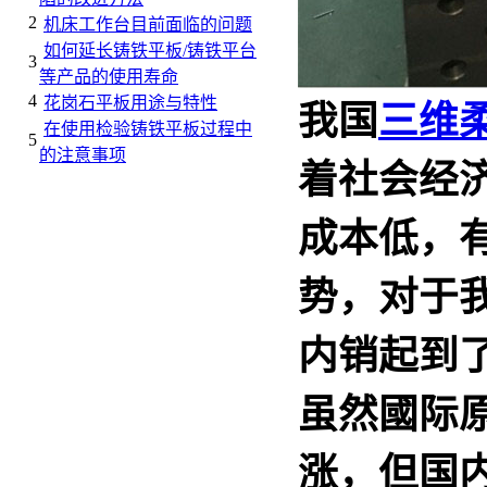
2
机床工作台目前面临的问题
如何延长铸铁平板/铸铁平台
3
等产品的使用寿命
4
花岗石平板用途与特性
我国
三维
在使用检验铸铁平板过程中
5
的注意事项
着社会经
成本低，
势，对于
内销起到
虽然國际
涨，但国