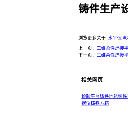
铸件生产
浏览更多关于
水平仪
|
弯
上一页：
三维柔性焊接
下一页：
三维柔性焊接
相关网页
检验平台
铸铁地轨
铸铁
摆仪
铸铁方箱