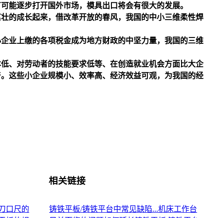
有可能逐步打开国外市场，模具出口将会有很大的发展。
茁壮的成长起来，借改革开放的春风，我国的中小
三维柔性焊
小企业上缴的各项税金成为地方财政的中坚力量，我国的
三维
。
本低、对劳动者的技能要求低等、在创造就业机会方面比大企
产。这些小企业规模小、效率高、经济效益可观，为我国的经
相关链接
刀口尺的
铸铁平板/铸铁平台中常见缺陷...
机床工作台