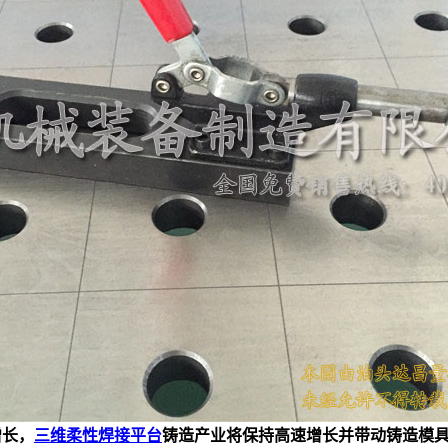
增长，
三维柔性焊接平台
铸造产业将保持高速增长并带动铸造模