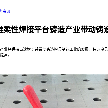
内资讯
维柔性焊接平台铸造产业带动铸
产业将保持高速增长并带动铸造模具制造工业的发展，铸造模具
提高。