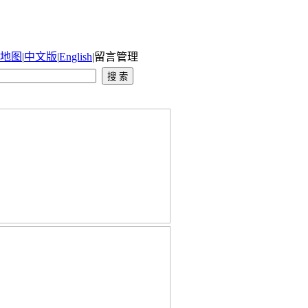
地图
|
中文版
|
English
|
留言管理