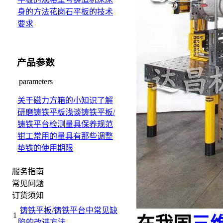
身的方法
花岗石平板的技术
要求
产品参数
parameters
关于磁力方箱的小知识
了解
研磨铸铁平板
浅谈铸铁平板/
铸铁平台检测量具保养规范
钳工常用的量具有那些
调整
垫铁的使用期限
服务指南
常见问题
订货须知
铸铁平板/铸铁平台中常见缺
1
陷的改进方法