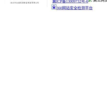
冀公网安备
冀ICP备13009732号-6
360网站安全检测平台