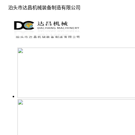
泊头市达昌机械装备制造有限公司