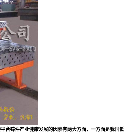
接平台
铸件产业健康发展的因素有两大方面，一方面是我国低