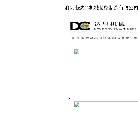
泊头市达昌机械装备制造有限公