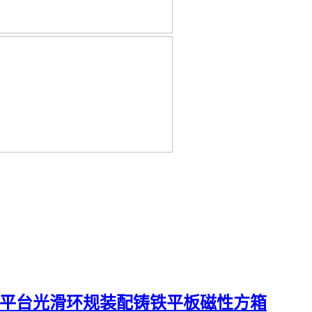
平台
光滑环规
装配铸铁平板
磁性方箱