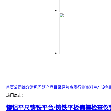
首页
公司简介
常见问题
产品目录
经营资质
行业资料
生产设备
热门点击：
镁铝平尺
铸铁平台/铸铁平板
偏摆检查仪