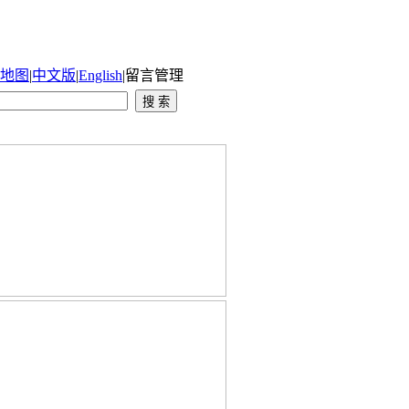
地图
|
中文版
|
English
|
留言管理