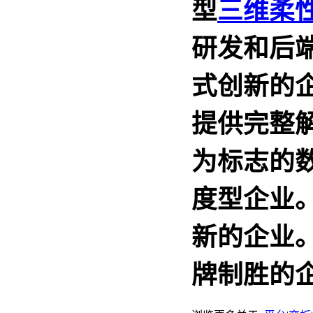
型
三维柔
研发和后
式创新的
提供完整
为标志的
度型企业
新的企业
牌制胜的