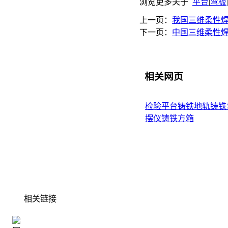
浏览更多关于
平台
|
弯板
|
上一页：
我国三维柔性
下一页：
中国三维柔性
相关网页
检验平台
铸铁地轨
铸铁
摆仪
铸铁方箱
相关链接