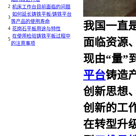
2
机床工作台目前面临的问题
如何延长铸铁平板/铸铁平台
3
等产品的使用寿命
我国一直
4
花岗石平板用途与特性
在使用检验铸铁平板过程中
面临资源
5
的注意事项
现由“量”
平台
铸造
创新思想
创新的工
在转型升