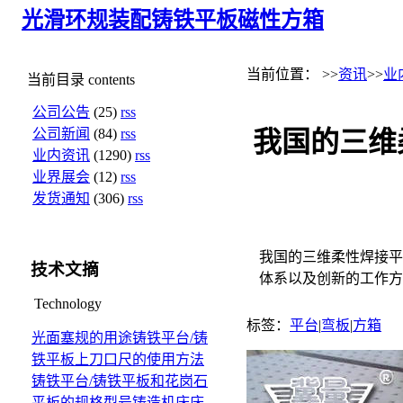
光滑环规
装配铸铁平板
磁性方箱
当前位置： >>
资讯
>>
业
当前目录
contents
公司公告
(25)
rss
公司新闻
(84)
rss
我国的三维
业内资讯
(1290)
rss
业界展会
(12)
rss
发货通知
(306)
rss
我国的三维柔性焊接平
技术文摘
体系以及创新的工作方
Technology
标签：
平台
|
弯板
|
方箱
光面塞规的用途
铸铁平台/铸
铁平板上刀口尺的使用方法
铸铁平台/铸铁平板和花岗石
平板的规格型号
铸造机床床