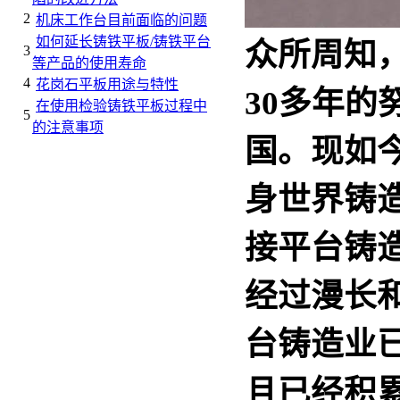
2
机床工作台目前面临的问题
如何延长铸铁平板/铸铁平台
众所周知
3
等产品的使用寿命
4
花岗石平板用途与特性
30多年
在使用检验铸铁平板过程中
5
的注意事项
国。现如
身世界铸
接平台
铸
经过漫长
台
铸造业
且已经积