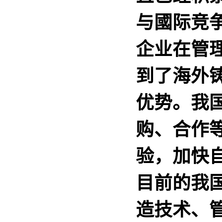
与國际竞
企业在管
到了海外
优势。我
购、合作
验，加快
目前的我
造技术、