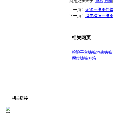
浏览更多关于
弯板
|
方箱
|
上一页：
无锡三维柔性
下一页：
消失模铸三维
相关网页
检验平台
铸铁地轨
铸铁
摆仪
铸铁方箱
相关链接