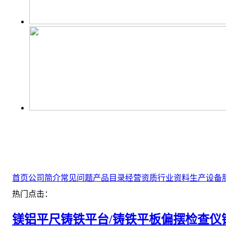
首页
公司简介
常见问题
产品目录
经营资质
行业资料
生产设备
热门点击：
镁铝平尺
铸铁平台/铸铁平板
偏摆检查仪