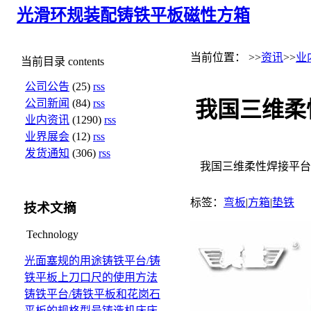
光滑环规
装配铸铁平板
磁性方箱
当前位置： >>
资讯
>>
业
当前目录
contents
公司公告
(25)
rss
公司新闻
(84)
rss
我国三维柔
业内资讯
(1290)
rss
业界展会
(12)
rss
发货通知
(306)
rss
我国三维柔性焊接平台
标签：
弯板
|
方箱
|
垫铁
技术文摘
Technology
光面塞规的用途
铸铁平台/铸
铁平板上刀口尺的使用方法
铸铁平台/铸铁平板和花岗石
平板的规格型号
铸造机床床