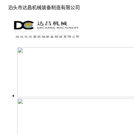
泊头市达昌机械装备制造有限公司