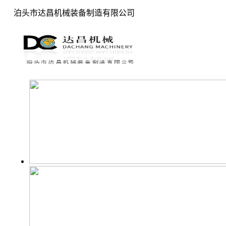
泊头市达昌机械装备制造有限公司