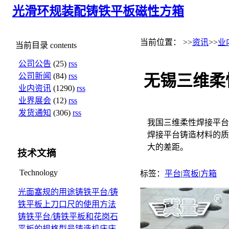
光滑环规
装配铸铁平板
磁性方箱
当前位置： >>
资讯
>>
业
当前目录
contents
公司公告
(25)
rss
公司新闻
(84)
rss
无锡三维柔
业内资讯
(1290)
rss
业界展会
(12)
rss
发货通知
(306)
rss
我国三维柔性焊接平台
焊接平台铸造材料的质
大的差距。
技术文摘
Technology
标签：
平台
|
弯板
|
方箱
光面塞规的用途
铸铁平台/铸
铁平板上刀口尺的使用方法
铸铁平台/铸铁平板和花岗石
平板的规格型号
铸造机床床