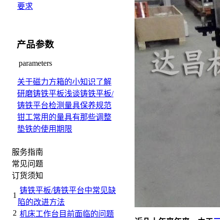
要求
产品参数
parameters
关于磁力方箱的小知识
了解
研磨铸铁平板
浅谈铸铁平板/
铸铁平台检测量具保养规范
钳工常用的量具有那些
调整
垫铁的使用期限
服务指南
常见问题
订货须知
铸铁平板/铸铁平台中常见缺
1
陷的改进方法
2
机床工作台目前面临的问题