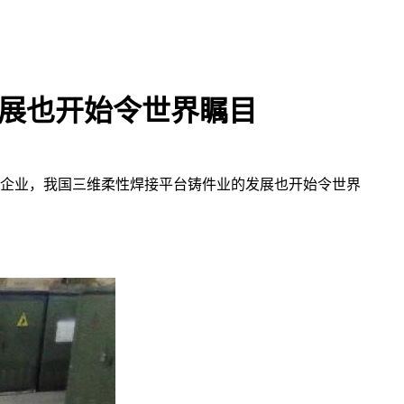
展也开始令世界瞩目
企业，我国三维柔性焊接平台铸件业的发展也开始令世界