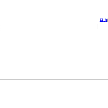
司
首页
|