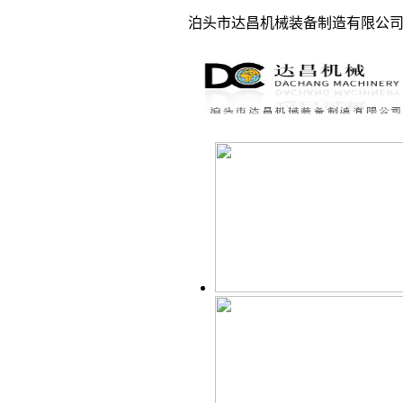
泊头市达昌机械装备制造有限公