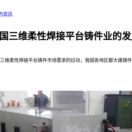
内资讯
国三维柔性焊接平台铸件业的发
三维柔性焊接平台铸件市场需求的拉动，我国各地区都大建铸件