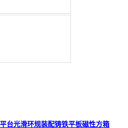
平台
光滑环规
装配铸铁平板
磁性方箱