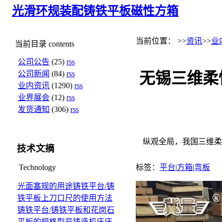
光滑环规
装配铸铁平板
磁性方箱
当前位置： >>
资讯
>>
业
当前目录
contents
公司公告
(25)
rss
公司新闻
(84)
rss
无锡三维柔
业内资讯
(1290)
rss
业界展会
(12)
rss
发货通知
(306)
rss
纵观全局，我国三维柔
技术文摘
标签：
平台
|
方箱
|
弯板
Technology
光面塞规的用途
铸铁平台/铸
铁平板上刀口尺的使用方法
铸铁平台/铸铁平板和花岗石
平板的规格型号
铸造机床床