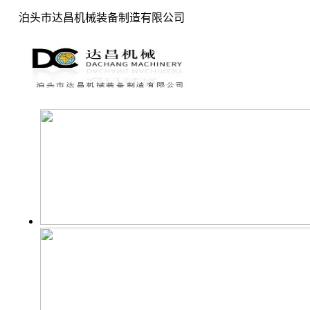
泊头市达昌机械装备制造有限公司