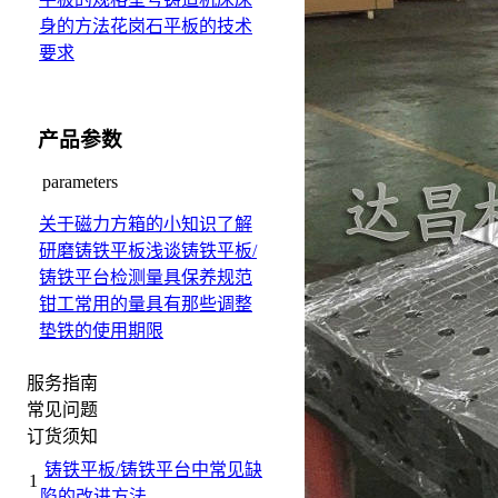
身的方法
花岗石平板的技术
要求
产品参数
parameters
关于磁力方箱的小知识
了解
研磨铸铁平板
浅谈铸铁平板/
铸铁平台检测量具保养规范
钳工常用的量具有那些
调整
垫铁的使用期限
服务指南
常见问题
订货须知
铸铁平板/铸铁平台中常见缺
1
陷的改进方法