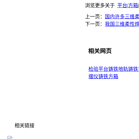
浏览更多关于
平台
|
方箱
|
上一页：
国内许多三维
下一页：
我国三维柔性
相关网页
检验平台
铸铁地轨
铸铁
摆仪
铸铁方箱
相关链接