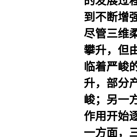
的发展过
到不断增
尽管三维
攀升，但
临着严峻
升，部分
峻；另一
作用开始
一方面，