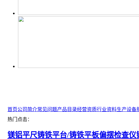
首页
公司简介
常见问题
产品目录
经营资质
行业资料
生产设备
热门点击：
镁铝平尺
铸铁平台/铸铁平板
偏摆检查仪