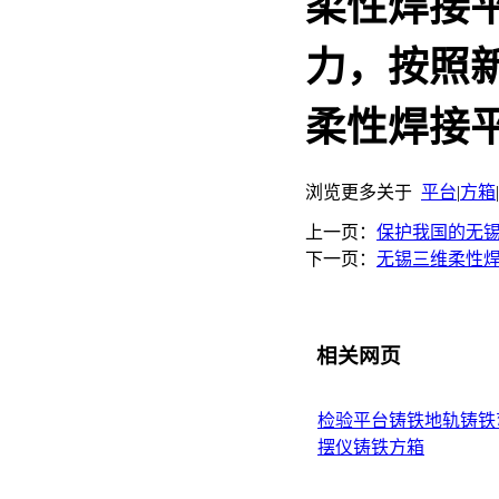
柔性焊接
力，按照
柔性焊接
浏览更多关于
平台
|
方箱
|
上一页：
保护我国的无
下一页：
无锡三维柔性
相关网页
检验平台
铸铁地轨
铸铁
摆仪
铸铁方箱