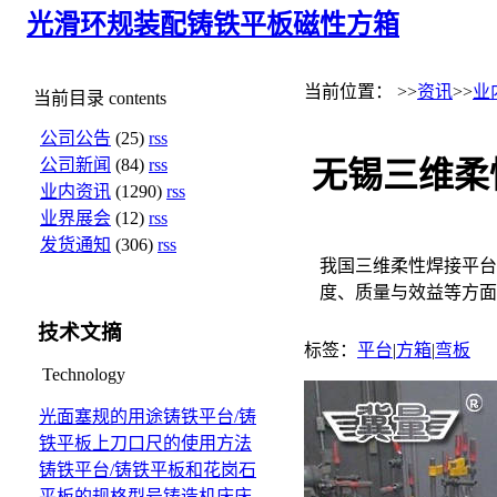
光滑环规
装配铸铁平板
磁性方箱
当前位置： >>
资讯
>>
业
当前目录
contents
公司公告
(25)
rss
公司新闻
(84)
rss
无锡三维柔
业内资讯
(1290)
rss
业界展会
(12)
rss
发货通知
(306)
rss
我国三维柔性焊接平台
度、质量与效益等方面
技术文摘
标签：
平台
|
方箱
|
弯板
Technology
光面塞规的用途
铸铁平台/铸
铁平板上刀口尺的使用方法
铸铁平台/铸铁平板和花岗石
平板的规格型号
铸造机床床