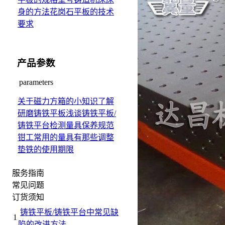
身的方法
花岗石平板的技术
要求
产品参数
parameters
关于磁力方箱的小知识
了解
研磨铸铁平板
浅谈铸铁平板/
铸铁平台检测量具保养规范
钳工常用的量具有那些
调整
垫铁的使用期限
服务指南
常见问题
订货须知
铸铁平板/铸铁平台中常见缺
1
陷的改进方法