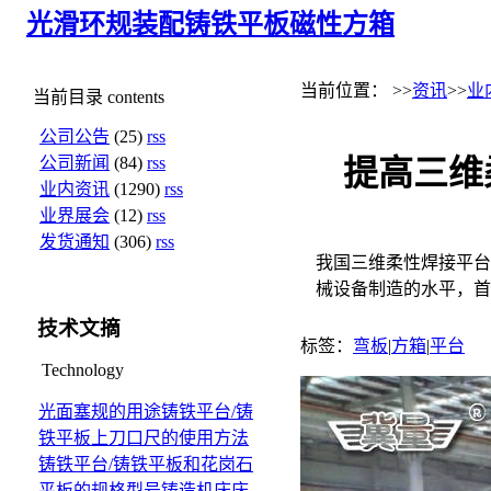
光滑环规
装配铸铁平板
磁性方箱
当前位置： >>
资讯
>>
业
当前目录
contents
公司公告
(25)
rss
公司新闻
(84)
rss
提高三维
业内资讯
(1290)
rss
业界展会
(12)
rss
发货通知
(306)
rss
我国三维柔性焊接平台
械设备制造的水平，首
技术文摘
标签：
弯板
|
方箱
|
平台
Technology
光面塞规的用途
铸铁平台/铸
铁平板上刀口尺的使用方法
铸铁平台/铸铁平板和花岗石
平板的规格型号
铸造机床床