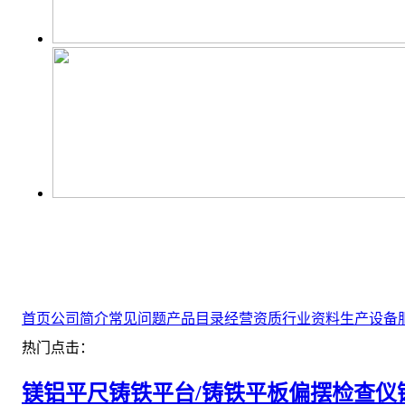
首页
公司简介
常见问题
产品目录
经营资质
行业资料
生产设备
热门点击：
镁铝平尺
铸铁平台/铸铁平板
偏摆检查仪