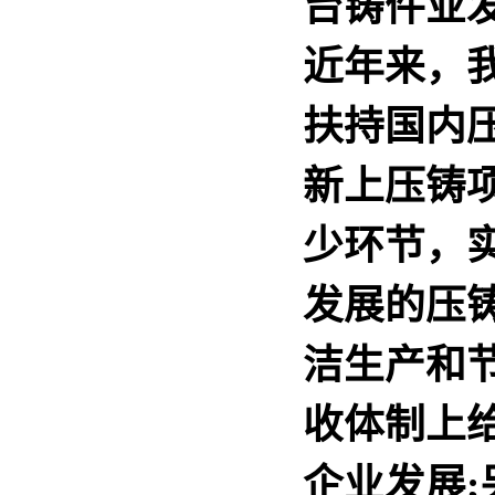
台
铸件业
近年来，
扶持国内
新上压铸
少环节，
发展的压
洁生产和
收体制上
企业发展