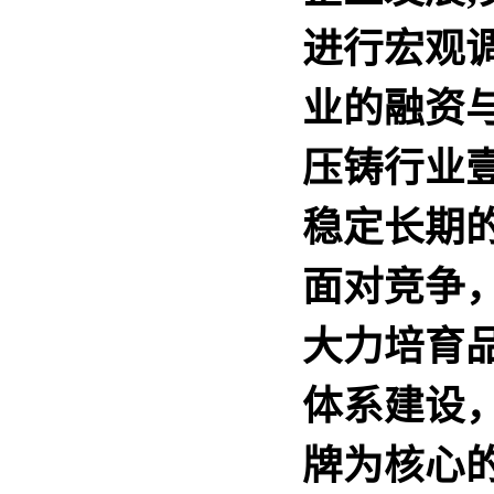
进行宏观
业的融资
压铸行业
稳定长期
面对竞争
大力培育
体系建设
牌为核心