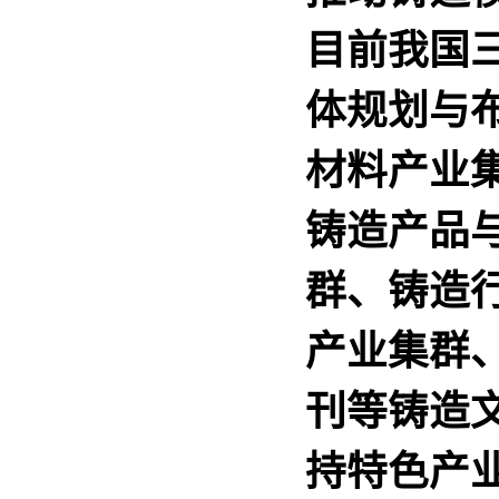
目前我国
体规划与
材料产业
铸造产品
群、铸造
产业集群
刊等铸造
持特色产