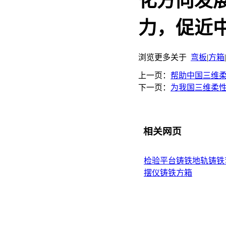
化方向发
力，促近
浏览更多关于
弯板
|
方箱
|
上一页：
帮助中国三维
下一页：
为我国三维柔
相关网页
检验平台
铸铁地轨
铸铁
摆仪
铸铁方箱