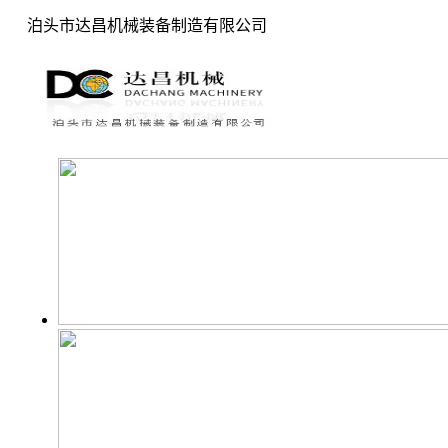
泊头市达昌机械装备制造有限公司