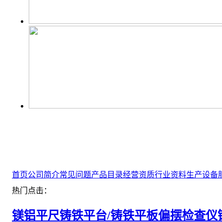
首页
公司简介
常见问题
产品目录
经营资质
行业资料
生产设备
热门点击：
镁铝平尺
铸铁平台/铸铁平板
偏摆检查仪