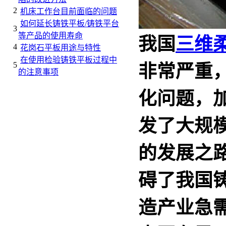
2
机床工作台目前面临的问题
如何延长铸铁平板/铸铁平台
3
等产品的使用寿命
我国
三维
4
花岗石平板用途与特性
在使用检验铸铁平板过程中
5
非常严重
的注意事项
化问题，
发了大规
的发展之
碍了我国
造产业急