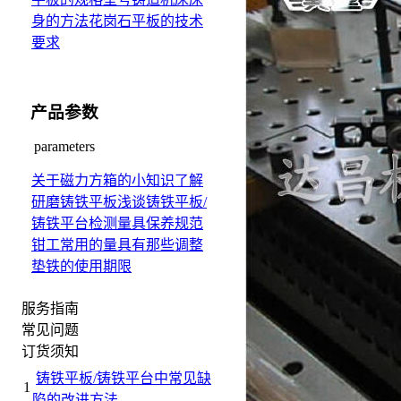
身的方法
花岗石平板的技术
要求
产品参数
parameters
关于磁力方箱的小知识
了解
研磨铸铁平板
浅谈铸铁平板/
铸铁平台检测量具保养规范
钳工常用的量具有那些
调整
垫铁的使用期限
服务指南
常见问题
订货须知
铸铁平板/铸铁平台中常见缺
1
陷的改进方法