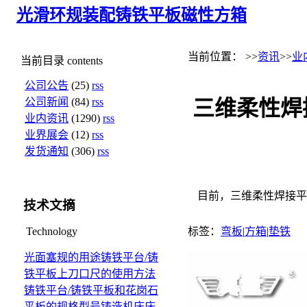
光滑环规
装配铸铁平板
磁性方箱
当前位置： >>
资讯
>>
业
当前目录
contents
公司公告
(25)
rss
公司新闻
(84)
rss
三维柔性焊
业内资讯
(1290)
rss
业界展会
(12)
rss
发货通知
(306)
rss
目前，三维柔性焊接平
技术文摘
标签：
弯板
|
方箱
|
垫铁
Technology
光面塞规的用途
铸铁平台/铸
铁平板上刀口尺的使用方法
铸铁平台/铸铁平板和花岗石
平板的规格型号
铸造机床床