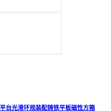
平台
光滑环规
装配铸铁平板
磁性方箱