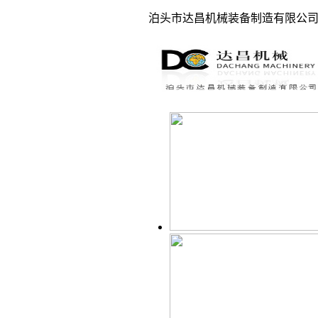
泊头市达昌机械装备制造有限公