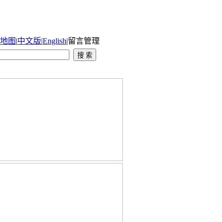
地图
|
中文版
|
English
|
留言管理