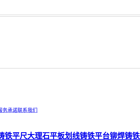
服务承诺
联系我们
铸铁平尺
大理石平板
划线铸铁平台
铆焊铸铁