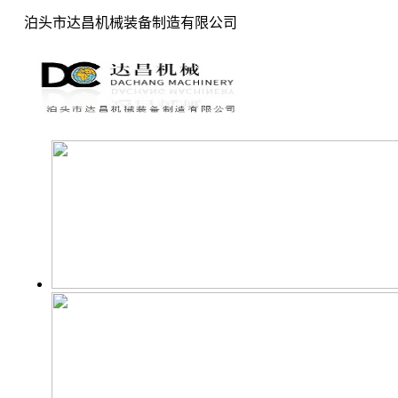
泊头市达昌机械装备制造有限公司