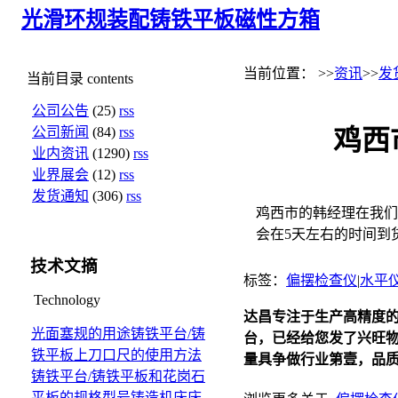
光滑环规
装配铸铁平板
磁性方箱
当前位置： >>
资讯
>>
发
当前目录
contents
公司公告
(25)
rss
公司新闻
(84)
rss
鸡西
业内资讯
(1290)
rss
业界展会
(12)
rss
发货通知
(306)
rss
鸡西市的韩经理在我们公
会在5天左右的时间到
技术文摘
标签：
偏摆检查仪
|
水平
Technology
达昌专注于生产高精度
光面塞规的用途
铸铁平台/铸
台
，已经给您发了兴旺
铁平板上刀口尺的使用方法
量具争做行业第壹，品
铸铁平台/铸铁平板和花岗石
平板的规格型号
铸造机床床