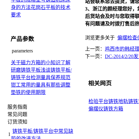
站会联系您去提货，请
身的方法
花岗石平板的技术
3、浙江的颜经理您好，
要求
后货站会及时与您取得
有问题请及时拨打售后热线：0
浏览更多关于
偏摆检查
产品参数
上一页：
鸡西市的韩经
parameters
下一页：
DC-2014/2/2
关于磁力方箱的小知识
了解
研磨铸铁平板
浅谈铸铁平板/
铸铁平台检测量具保养规范
相关网页
钳工常用的量具有那些
调整
垫铁的使用期限
检验平台
铸铁地轨
铸铁
服务指南
偏摆仪
铸铁方箱
常见问题
订货须知
铸铁平板/铸铁平台中常见缺
1
陷的改进方法