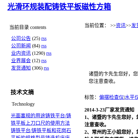
光滑环规
装配铸铁平板
磁性方箱
当前位置： >>
资讯
>>
发
当前目录
contents
公司公告
(25)
rss
公司新闻
(84)
rss
业内资讯
(1290)
rss
业界展会
(12)
rss
发货通知
(306)
rss
诸暨的卞先生您好，您
您注意查收。
技术文摘
标签：
偏摆检查仪
|
水平
Technology
2014-3-23厂家发货通知
光面塞规的用途
铸铁平台/铸
1、诸暨的卞先生您好，
铁平板上刀口尺的使用方法
注意查收。
铸铁平台/铸铁平板和花岗石
2、常州的王小姐您好，
平板的规格型号
铸造机床床