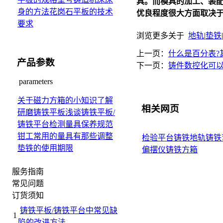
具
。而模具的加工、装
身的方法
花岗石平板的技术
优良程度很大方面取决
要求
浏览更多关于
地轨
|
垫铁
|
上一页：
什么是百分表?
产品参数
下一页：
铸件数控化可
parameters
关于磁力方箱的小知识
了解
相关网页
研磨铸铁平板
浅谈铸铁平板/
铸铁平台检测量具保养规范
钳工常用的量具有那些
调整
检验平台
铸铁地轨
铸铁
垫铁的使用期限
偏摆仪
铸铁方箱
服务指南
常见问题
订货须知
铸铁平板/铸铁平台中常见缺
1
陷的改进方法