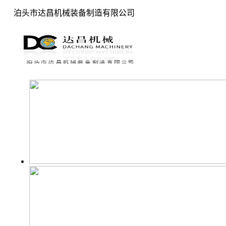
泊头市达昌机械装备制造有限公司