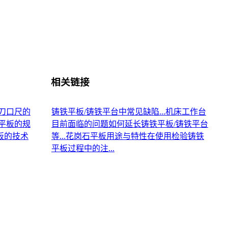
相关链接
刀口尺的
铸铁平板/铸铁平台中常见缺陷...
机床工作台
平板的规
目前面临的问题
如何延长铸铁平板/铸铁平台
板的技术
等...
花岗石平板用途与特性
在使用检验铸铁
平板过程中的注...