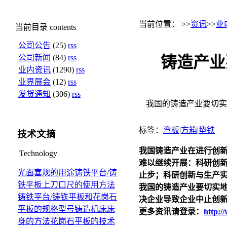
当前位置： >>
资讯
>>
业
当前目录
contents
公司公告
(25)
rss
公司新闻
(84)
rss
铸造产业
业内资讯
(1290)
rss
业界展会
(12)
rss
发货通知
(306)
rss
我国的铸造产业要切实
标签：
弯板
|
方箱
|
垫铁
技术文摘
我国铸造产业在进行创
Technology
难以继续开展：科研创
光面塞规的用途
铸铁平台/铸
止步；科研创新与生产
铁平板上刀口尺的使用方法
我国的铸造产业要切实
铸铁平台/铸铁平板和花岗石
决企业导致企业中止创
平板的规格型号
铸造机床床
更多资讯请登录：
http:/
身的方法
花岗石平板的技术