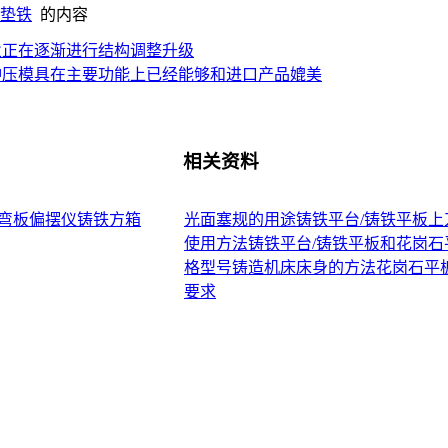
垫铁
的内容
业正在逐渐进行结构调整升级
冲压模具在主要功能上已经能够和进口产品媲美
相关资料
弯板
偏摆仪
铸铁方箱
光面塞规的用途
铸铁平台/铸铁平板上
使用方法
铸铁平台/铸铁平板和花岗石
格型号
铸造机床床身的方法
花岗石平
要求