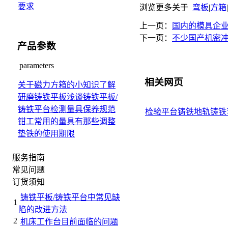
要求
浏览更多关于
弯板
|
方箱
|
上一页：
国内的模具企
下一页：
不少国产机密
产品参数
parameters
相关网页
关于磁力方箱的小知识
了解
研磨铸铁平板
浅谈铸铁平板/
铸铁平台检测量具保养规范
检验平台
铸铁地轨
铸铁
钳工常用的量具有那些
调整
垫铁的使用期限
服务指南
常见问题
订货须知
铸铁平板/铸铁平台中常见缺
1
陷的改进方法
2
机床工作台目前面临的问题