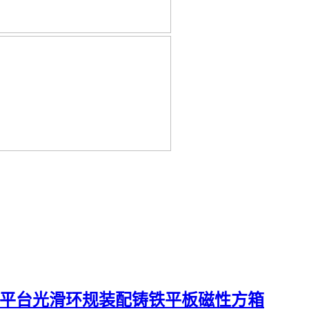
平台
光滑环规
装配铸铁平板
磁性方箱