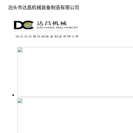
泊头市达昌机械装备制造有限公司