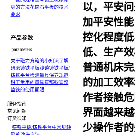
以，平安问
身的方法
花岗石平板的技术
要求
加平安性能
控化程度低
产品参数
低、生产效
parameters
关于磁力方箱的小知识
了解
普通机床完
研磨铸铁平板
浅谈铸铁平板/
铸铁平台检测量具保养规范
的加工效率
钳工常用的量具有那些
调整
垫铁的使用期限
作者接触危
服务指南
界面越来越
常见问题
订货须知
少操作者的
铸铁平板/铸铁平台中常见缺
1
陷的改进方法